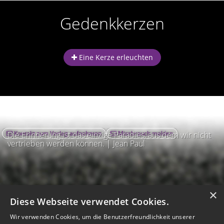
Gedenkkerzen
Eine Kerze erleuchten
Kontakt zum Verlag aufnehmen
Missbrauch melden
Die Erinnerung ist das einzige Paradies, aus dem wir nicht
vertrieben werden können. | Jean Paul
×
Diese Webseite verwendet Cookies.
Wir verwenden Cookies, um die Benutzerfreundlichkeit unserer