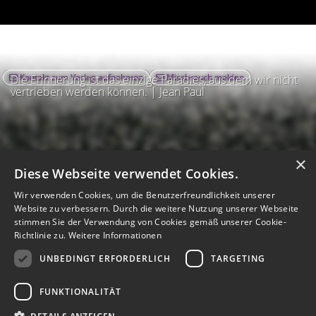
Kontakt zum Verlag aufnehmen
Missbrauch melden
Die Erinnerung ist das einzige Paradies, aus dem wir nicht
vertrieben werden können. | Jean Paul
×
Diese Webseite verwendet Cookies.
Wir verwenden Cookies, um die Benutzerfreundlichkeit unserer
Website zu verbessern. Durch die weitere Nutzung unserer Webseite
stimmen Sie der Verwendung von Cookies gemäß unserer Cookie-
Richtlinie zu.
Weitere Informationen
UNBEDINGT ERFORDERLICH
TARGETING
Impressum
Nutzungsbedingungen
Datenschutz
AGB
I
Barrierefreiheit
Barriere melden
Accessibility-Modus aktivieren
FUNKTIONALITÄT
I
m
Kontrastmodus aktivieren
m
A
Hilfe
eigenes Gedenkportal erstellen