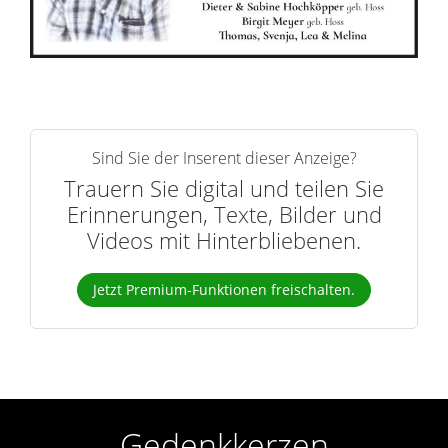
r
n
Sind Sie der Inserent dieser Anzeige?
Trauern Sie digital und teilen Sie
Erinnerungen, Texte, Bilder und
Videos mit Hinterbliebenen.
Jetzt Premium-Funktionen freischalten.
Gedenkkerzen