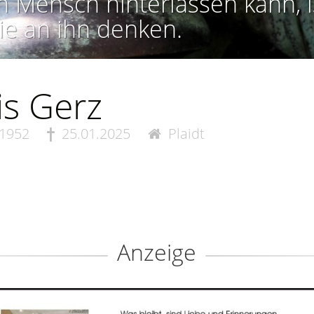
n Mensch hinterlassen kann, i
ie an ihn denken.
is Gerz
.1952
25.01.2025
Plaidt
Anzeige