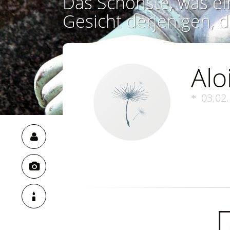
Das Schönste, was ei
Gesicht derjenigen, d
Alo
03.02