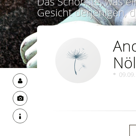
Das Schönste, was ei
Gesicht derjenigen, d
And
Nöl
09.09