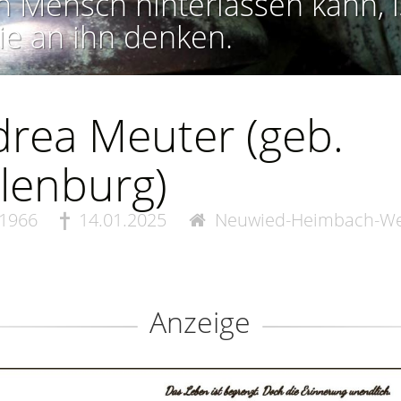
n Mensch hinterlassen kann, i
ie an ihn denken.
rea Meuter (geb.
lenburg)
.1966
14.01.2025
Neuwied-Heimbach-We
Anzeige