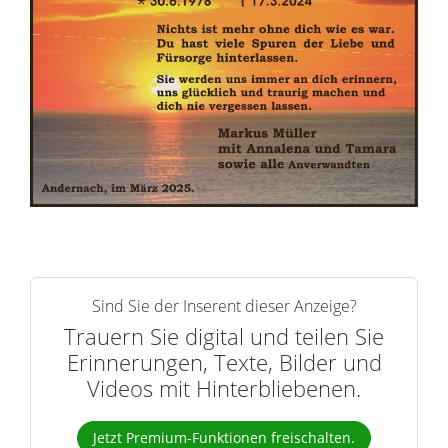
n
e
r
n
Sind Sie der Inserent dieser Anzeige?
Trauern Sie digital und teilen Sie
Erinnerungen, Texte, Bilder und
Videos mit Hinterbliebenen.
Jetzt Premium-Funktionen freischalten.