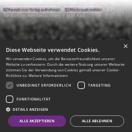
Kontakt zum Verlag aufnehmen
Missbrauch melden
Die Erinnerung ist das einzige Paradies, aus dem wir nicht
vertrieben werden können. | Jean Paul
×
Diese Webseite verwendet Cookies.
Wir verwenden Cookies, um die Benutzerfreundlichkeit unserer
Website zu verbessern. Durch die weitere Nutzung unserer Webseite
stimmen Sie der Verwendung von Cookies gemäß unserer Cookie-
Richtlinie zu.
Weitere Informationen
UNBEDINGT ERFORDERLICH
TARGETING
Impressum
Nutzungsbedingungen
Datenschutz
AGB
I
Barrierefreiheit
Barriere melden
Accessibility-Modus aktivieren
FUNKTIONALITÄT
I
m
Kontrastmodus aktivieren
m
A
Hilfe
eigenes Gedenkportal erstellen
DETAILS ANZEIGEN
K
c
o
Vertrag widerrufen
c
ALLE AKZEPTIEREN
ALLE ABLEHNEN
n
e
Gedenkportal erstellen
t
s