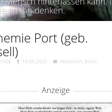
n Mensch hinterlassen kann, i
ie an ihn denken.
emie Port (geb.
ell)
.1938
10.04.2025
Nickenich, Bonn
Anzeige