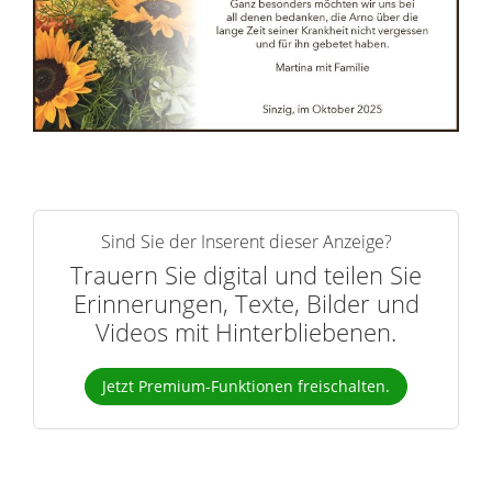
r
n
Sind Sie der Inserent dieser Anzeige?
Trauern Sie digital und teilen Sie
Erinnerungen, Texte, Bilder und
Videos mit Hinterbliebenen.
Jetzt Premium-Funktionen freischalten.