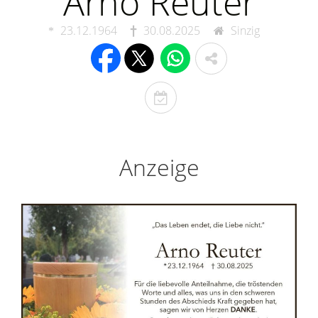
Arno Reuter
23.12.1964
30.08.2025
Sinzig
T
o
d
e
Anzeige
s
t
a
g
e
r
i
n
n
e