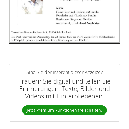
r
n
Sind Sie der Inserent dieser Anzeige?
Trauern Sie digital und teilen Sie
Erinnerungen, Texte, Bilder und
Videos mit Hinterbliebenen.
Jetzt Premium-Funktionen freischalten.