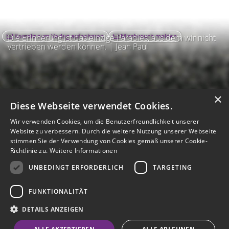
Kontakt zum Verlag aufnehmen
Missbrauch melden
Die Erinnerung ist das einzige Paradies, aus dem wir nicht
vertrieben werden können. | Jean Paul
×
Diese Webseite verwendet Cookies.
Wir verwenden Cookies, um die Benutzerfreundlichkeit unserer
Website zu verbessern. Durch die weitere Nutzung unserer Webseite
stimmen Sie der Verwendung von Cookies gemäß unserer Cookie-
Richtlinie zu.
Weitere Informationen
UNBEDINGT ERFORDERLICH
TARGETING
Impressum
Nutzungsbedingungen
Datenschutz
AGB
I
Barrierefreiheit
Barriere melden
Accessibility-Modus aktivieren
FUNKTIONALITÄT
I
m
Kontrastmodus aktivieren
m
A
Hilfe
eigenes Gedenkportal erstellen
DETAILS ANZEIGEN
K
c
o
Vertrag widerrufen
c