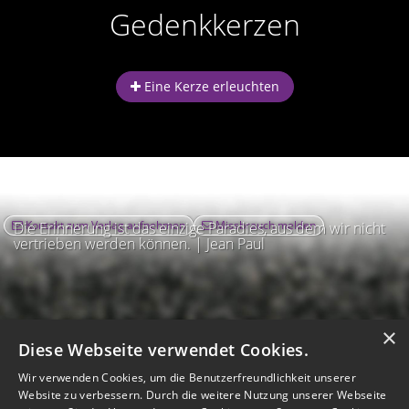
Gedenkkerzen
Eine Kerze erleuchten
Kontakt zum Verlag aufnehmen
Missbrauch melden
Die Erinnerung ist das einzige Paradies, aus dem wir nicht
vertrieben werden können. | Jean Paul
×
Diese Webseite verwendet Cookies.
Wir verwenden Cookies, um die Benutzerfreundlichkeit unserer
Website zu verbessern. Durch die weitere Nutzung unserer Webseite