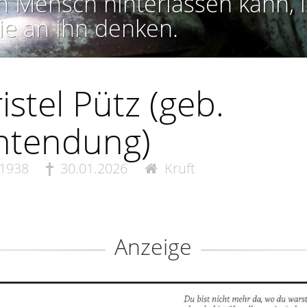
n Mensch hinterlassen kann, i
ie an ihn denken.
istel Pütz (geb.
htendung)
.1938
30.01.2026
Kruft
Anzeige