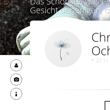
Das Schönste, was ei
Gesicht derjenigen, d
Chr
Oc
27.11