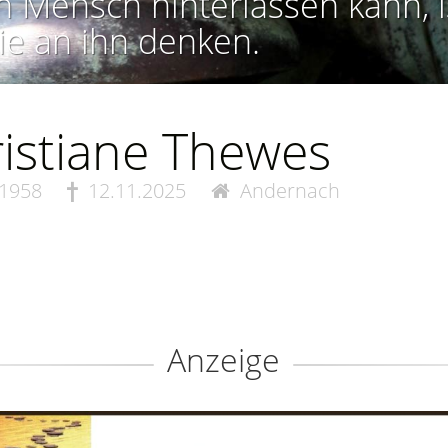
n Mensch hinterlassen kann, i
ie an ihn denken.
istiane Thewes
.1958
12.11.2025
Andernach
Anzeige