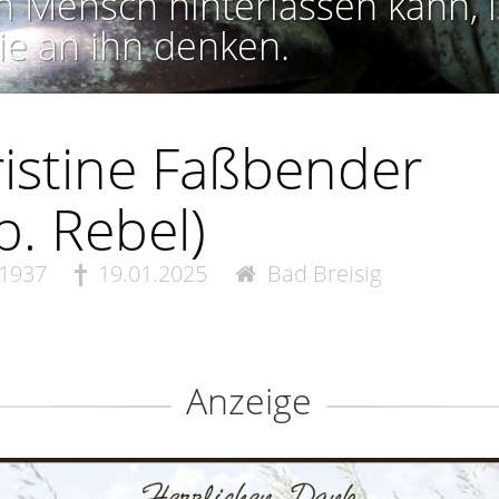
n Mensch hinterlassen kann, i
ie an ihn denken.
istine Faßbender
b. Rebel)
.1937
19.01.2025
Bad Breisig
Anzeige