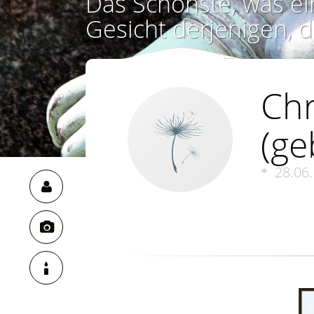
Das Schönste, was ei
Gesicht derjenigen, d
Chr
(ge
28.06