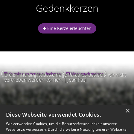
Gedenkkerzen
Eine Kerze erleuchten
Kontakt zum Verlag aufnehmen
Missbrauch melden
Die Erinnerung ist das einzige Paradies, aus dem wir nicht
vertrieben werden können. | Jean Paul
×
Diese Webseite verwendet Cookies.
Wir verwenden Cookies, um die Benutzerfreundlichkeit unserer
Website zu verbessern. Durch die weitere Nutzung unserer Webseite