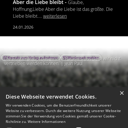
Aber die Liebe bleibt
Glaube,
Hoffnung,Liebe Aber die Liebe ist das größte. Die
Liebe bleibt.
...
weiterlesen
24.01.2026
Kontakt zum Verlag aufnehmen
Missbrauch melden
Die Erinnerung ist das einzige Paradies, aus dem wir nicht
vertrieben werden können. | Jean Paul
×
Diese Webseite verwendet Cookies.
Wir verwenden Cookies, um die Benutzerfreundlichkeit unserer
Website zu verbessern. Durch die weitere Nutzung unserer Webseite
stimmen Sie der Verwendung von Cookies gemäß unserer Cookie-
Richtlinie zu.
Weitere Informationen