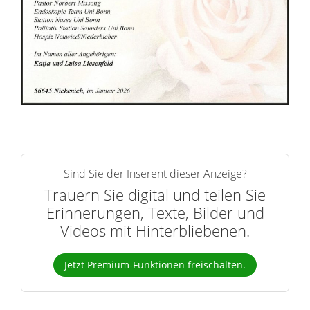
r
n
Sind Sie der Inserent dieser Anzeige?
Trauern Sie digital und teilen Sie
Erinnerungen, Texte, Bilder und
Videos mit Hinterbliebenen.
Jetzt Premium-Funktionen freischalten.