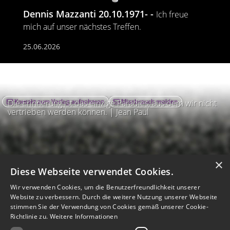
Dennis Mazzanti 20.10.1971-
Ich freue
mich auf unser nächstes Treffen.
25.06.2026
Kontakt zum Verlag aufnehmen
Missbrauch melden
Die Erinnerung ist das einzige Paradies, aus dem wir nicht
vertrieben werden können. | Jean Paul
×
Diese Webseite verwendet Cookies.
Wir verwenden Cookies, um die Benutzerfreundlichkeit unserer
Website zu verbessern. Durch die weitere Nutzung unserer Webseite
stimmen Sie der Verwendung von Cookies gemäß unserer Cookie-
Richtlinie zu.
Weitere Informationen