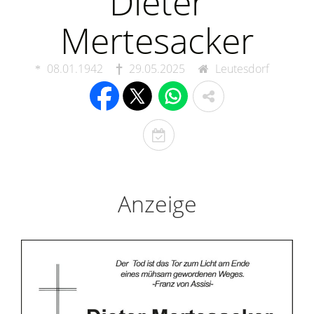
Dieter
Mertesacker
08.01.1942
29.05.2025
Leutesdorf
T
o
d
e
Anzeige
s
t
a
g
e
r
i
n