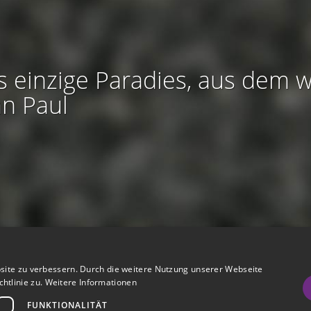
s einzige Paradies, aus dem w
an Paul
htliches:
Impressum
-
Nutzungsbedingungen
-
Datenschutz
-
AGB
site zu verbessern. Durch die weitere Nutzung unserer Webseite
I
I
refreiheit
-
Barriere melden
-
Accessibility-Modus aktivieren
-
Kontrast
htlinie zu.
Weitere Informationen
m
m
Nützliches:
Hilfe
-
eigenes Gedenkportal erstellen
FUNKTIONALITÄT
A
K