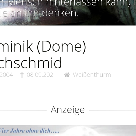
n Mensch hinterlassen kann, i
ie an ihn denken.
minik (Dome)
lchschmid
.2004
08.09.2021
Weißenthurm
Anzeige