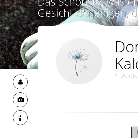
Das Schönste, was ei
Gesicht derjenigen, d
Do
Ka
20.06