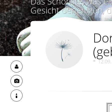
Das Schönste, was ei
Gesicht derjenigen, d
Dor
(ge
12.09