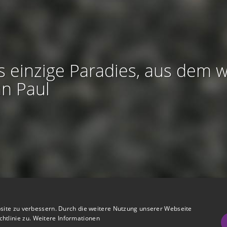
s einzige Paradies, aus dem w
an Paul
htliches:
Impressum
-
Nutzungsbedingungen
-
Datenschutz
-
AGB
site zu verbessern. Durch die weitere Nutzung unserer Webseite
I
I
refreiheit
-
Barriere melden
-
Accessibility-Modus aktivieren
-
Kontrast
htlinie zu.
Weitere Informationen
m
m
Nützliches:
Hilfe
-
eigenes Gedenkportal erstellen