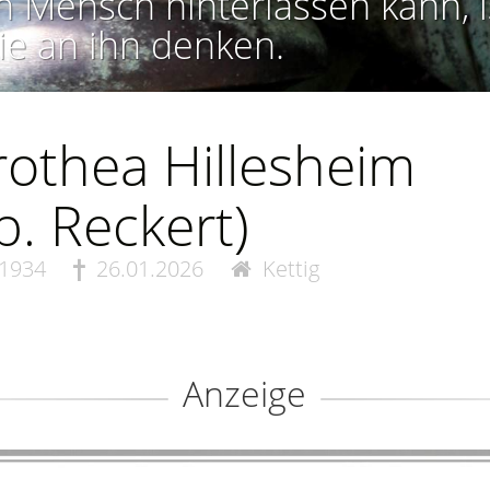
n Mensch hinterlassen kann, i
ie an ihn denken.
othea Hillesheim
b. Reckert)
.1934
26.01.2026
Kettig
Anzeige