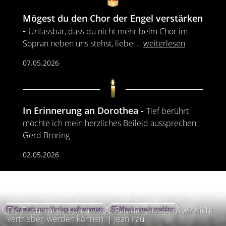
Mögest du den Chor der Engel verstärken
Unfassbar, dass du nicht mehr beim Chor im
Sopran neben uns stehst, liebe
...
weiterlesen
07.05.2026
In Erinnerung an Dorothea
Tief berührt
möchte ich mein herzliches Beileid aussprechen
Gerd Bröring
02.05.2026
Kontakt zum Verlag aufnehmen
Missbrauch melden
Die Erinnerung ist das einzige Paradies, aus dem wir nicht
vertrieben werden können. | Jean Paul