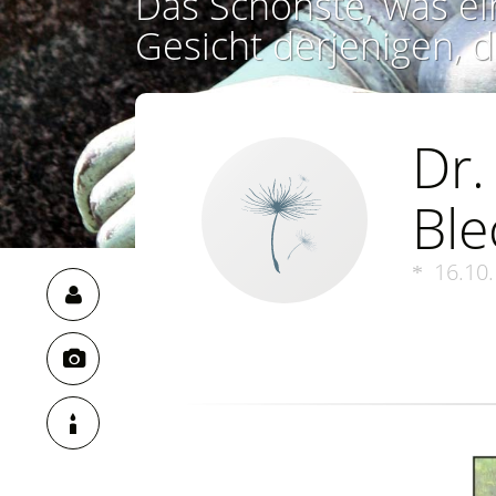
Das Schönste, was ei
Gesicht derjenigen, d
Dr.
Bl
16.10