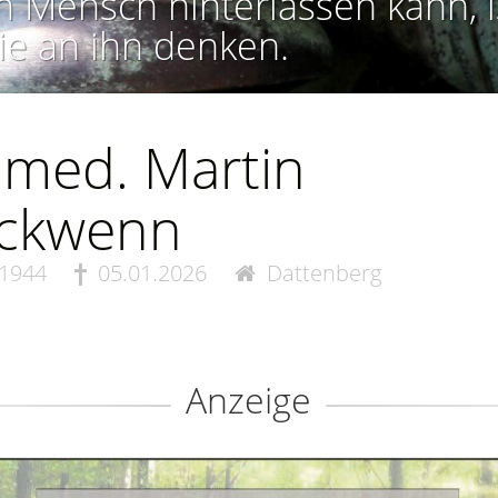
n Mensch hinterlassen kann, i
ie an ihn denken.
 med. Martin
eckwenn
.1944
05.01.2026
Dattenberg
Anzeige