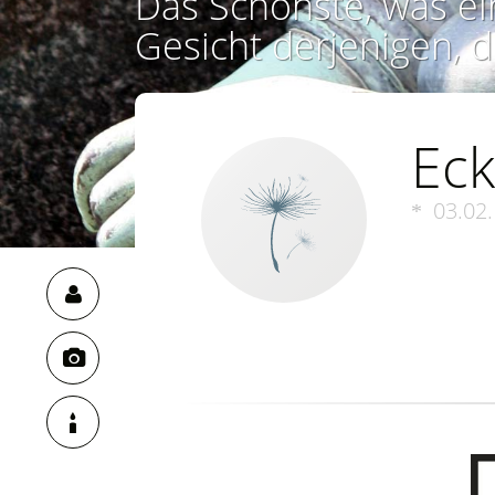
Das Schönste, was ei
Gesicht derjenigen, d
Eck
03.02