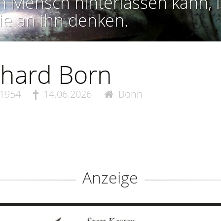
n Mensch hinterlassen kann, i
ie an ihn denken.
hard Born
.1954
14.06.2026
Bonn
Anzeige