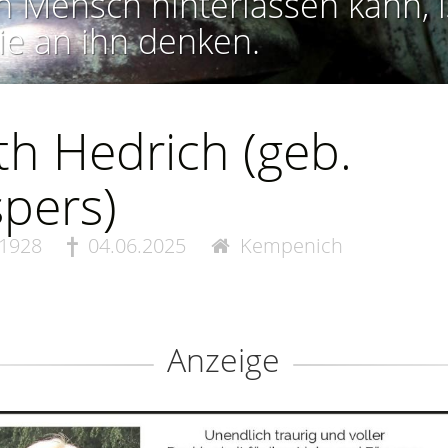
n Mensch hinterlassen kann, i
ie an ihn denken.
th Hedrich (geb.
pers)
.1928
04.06.2025
Kempenich
Anzeige