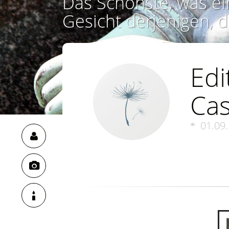
Das Schönste, was ei
Gesicht derjenigen, d
Edi
Cas
01.09