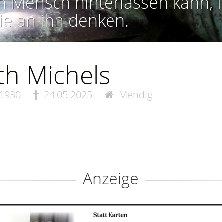
n Mensch hinterlassen kann, i
ie an ihn denken.
th Michels
.1930
24.05.2025
Mendig
Anzeige