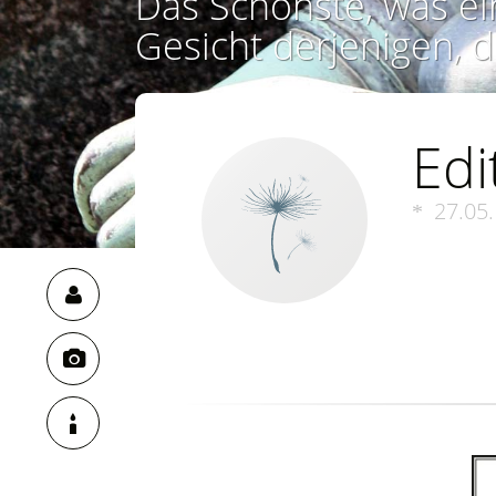
Das Schönste, was ei
Gesicht derjenigen, d
Edi
27.05