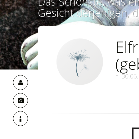
Das Schönste, was ei
Gesicht derjenigen, d
El
(ge
30.06