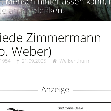
n Mensch hinterlassen kann, i
ie an ihn denken.
friede Zimmermann
b. Weber)
.1954
21.09.2025
Weißenthurm
Anzeige