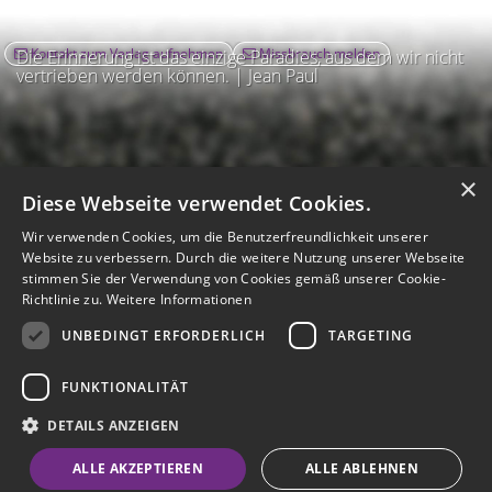
Kontakt zum Verlag aufnehmen
Missbrauch melden
Die Erinnerung ist das einzige Paradies, aus dem wir nicht
vertrieben werden können. | Jean Paul
×
Diese Webseite verwendet Cookies.
Wir verwenden Cookies, um die Benutzerfreundlichkeit unserer
Website zu verbessern. Durch die weitere Nutzung unserer Webseite
stimmen Sie der Verwendung von Cookies gemäß unserer Cookie-
Richtlinie zu.
Weitere Informationen
UNBEDINGT ERFORDERLICH
TARGETING
Impressum
Nutzungsbedingungen
Datenschutz
AGB
I
Barrierefreiheit
Barriere melden
Accessibility-Modus aktivieren
FUNKTIONALITÄT
I
m
Kontrastmodus aktivieren
m
A
Hilfe
eigenes Gedenkportal erstellen
DETAILS ANZEIGEN
K
c
o
Vertrag widerrufen
c
ALLE AKZEPTIEREN
ALLE ABLEHNEN
n
e