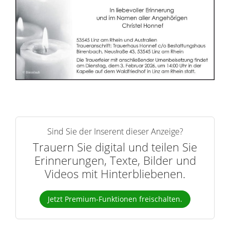
e
r
n
Sind Sie der Inserent dieser Anzeige?
Trauern Sie digital und teilen Sie
Erinnerungen, Texte, Bilder und
Videos mit Hinterbliebenen.
Jetzt Premium-Funktionen freischalten.