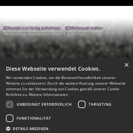
Kontakt zum Verlag aufnehmen
Missbrauch melden
Die Erinnerung ist das einzige Paradies, aus dem wir nicht
vertrieben werden können. | Jean Paul
×
Diese Webseite verwendet Cookies.
Wir verwenden Cookies, um die Benutzerfreundlichkeit unserer
Website zu verbessern. Durch die weitere Nutzung unserer Webseite
stimmen Sie der Verwendung von Cookies gemäß unserer Cookie-
Richtlinie zu.
Weitere Informationen
UNBEDINGT ERFORDERLICH
TARGETING
Impressum
Nutzungsbedingungen
Datenschutz
AGB
I
Barrierefreiheit
Barriere melden
Accessibility-Modus aktivieren
FUNKTIONALITÄT
I
m
Kontrastmodus aktivieren
m
A
Hilfe
eigenes Gedenkportal erstellen
DETAILS ANZEIGEN
K
c