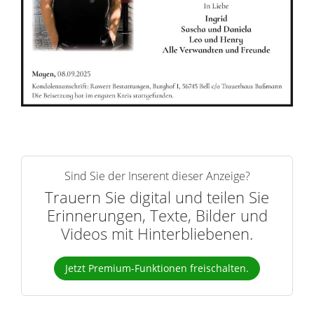
r
n
Sind Sie der Inserent dieser Anzeige?
Trauern Sie digital und teilen Sie
Erinnerungen, Texte, Bilder und
Videos mit Hinterbliebenen.
Jetzt Premium-Funktionen freischalten.