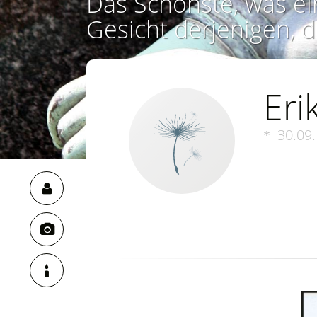
Das Schönste, was ei
Gesicht derjenigen, d
Eri
30.09