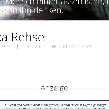
n Mensch hinterlassen kann, i
ie an ihn denken.
ka Rehse
.1938
12.04.2026
Bad Hönningen
Anzeige