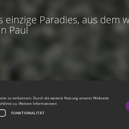
s einzige Paradies, aus dem w
an Paul
htliches:
Impressum
-
Nutzungsbedingungen
-
Datenschutz
-
AGB
site zu verbessern. Durch die weitere Nutzung unserer Webseite
I
I
refreiheit
-
Barriere melden
-
Accessibility-Modus aktivieren
-
Kontrast
htlinie zu.
Weitere Informationen
m
m
Nützliches:
Hilfe
-
eigenes Gedenkportal erstellen
FUNKTIONALITÄT
A
K
Vertrag widerrufen
c
o
Gedenkportal erstellen
c
n