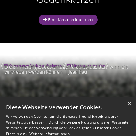
Eine Kerze erleuchten
Kontakt zum Verlag aufnehmen
Missbrauch melden
Die Erinnerung ist das einzige Paradies, aus dem wir nicht
vertrieben werden können. | Jean Paul
×
Diese Webseite verwendet Cookies.
Wir verwenden Cookies, um die Benutzerfreundlichkeit unserer
Website zu verbessern. Durch die weitere Nutzung unserer Webseite
stimmen Sie der Verwendung von Cookies gemäß unserer Cookie-
Richtlinie zu.
Weitere Informationen