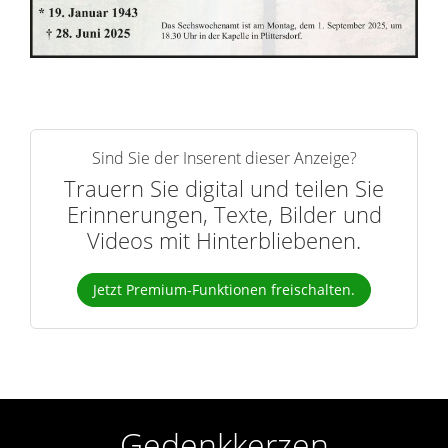
r
n
Sind Sie der Inserent dieser Anzeige?
Trauern Sie digital und teilen Sie
Erinnerungen, Texte, Bilder und
Videos mit Hinterbliebenen.
Jetzt Premium-Funktionen freischalten.
Gedenkkerzen