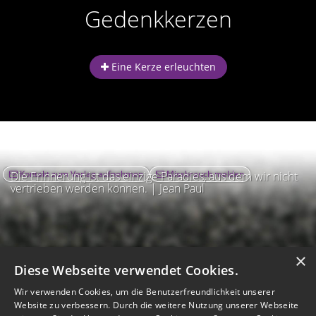
Gedenkkerzen
Eine Kerze erleuchten
Kontakt zum Verlag aufnehmen
Missbrauch melden
Die Erinnerung ist das einzige Paradies, aus dem wir nicht
vertrieben werden können. | Jean Paul
×
Diese Webseite verwendet Cookies.
Wir verwenden Cookies, um die Benutzerfreundlichkeit unserer
Website zu verbessern. Durch die weitere Nutzung unserer Webseite