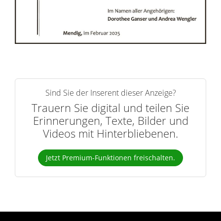
r
n
Sind Sie der Inserent dieser Anzeige?
Trauern Sie digital und teilen Sie
Erinnerungen, Texte, Bilder und
Videos mit Hinterbliebenen.
Jetzt Premium-Funktionen freischalten.