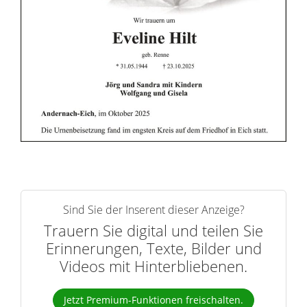
n
e
r
n
Sind Sie der Inserent dieser Anzeige?
Trauern Sie digital und teilen Sie
Erinnerungen, Texte, Bilder und
Videos mit Hinterbliebenen.
Jetzt Premium-Funktionen freischalten.