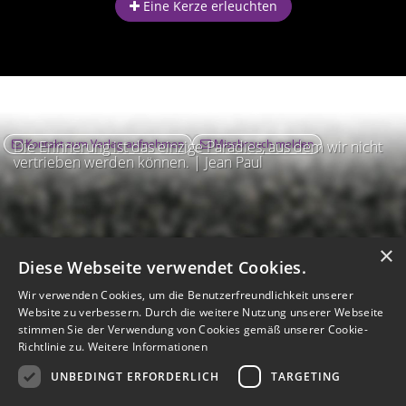
Eine Kerze erleuchten
Kontakt zum Verlag aufnehmen
Missbrauch melden
Die Erinnerung ist das einzige Paradies, aus dem wir nicht
vertrieben werden können. | Jean Paul
×
Diese Webseite verwendet Cookies.
Wir verwenden Cookies, um die Benutzerfreundlichkeit unserer
Website zu verbessern. Durch die weitere Nutzung unserer Webseite
stimmen Sie der Verwendung von Cookies gemäß unserer Cookie-
Richtlinie zu.
Weitere Informationen
UNBEDINGT ERFORDERLICH
TARGETING
Impressum
Nutzungsbedingungen
Datenschutz
AGB