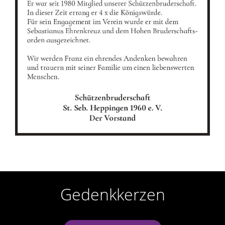
r
n
Gedenkkerzen