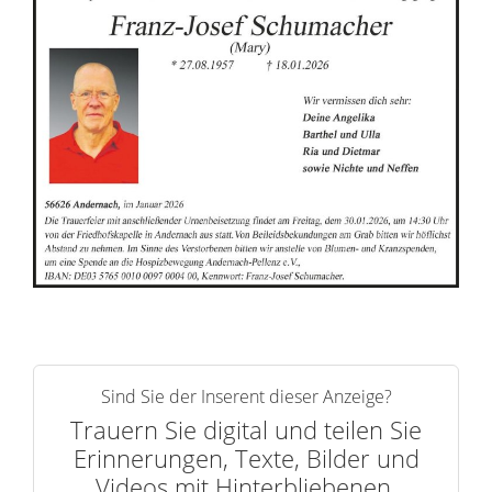
r
i
n
n
e
r
n
Sind Sie der Inserent dieser Anzeige?
Trauern Sie digital und teilen Sie
Erinnerungen, Texte, Bilder und
Videos mit Hinterbliebenen.