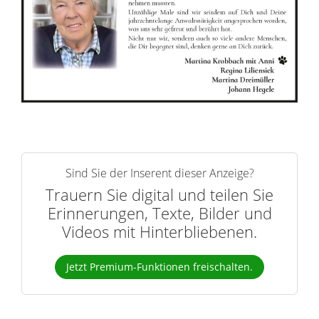
n
e
r
n
Sind Sie der Inserent dieser Anzeige?
Trauern Sie digital und teilen Sie
Erinnerungen, Texte, Bilder und
Videos mit Hinterbliebenen.
Jetzt Premium-Funktionen freischalten.