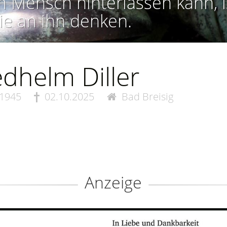
n Mensch hinterlassen kann, i
ie an ihn denken.
edhelm Diller
.1945
02.10.2025
Bad Breisig
Anzeige