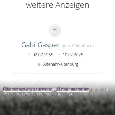
weitere Anzeigen
Gabi Gasper
(geb. Calenborn)
02.07.1965
10.02.2025
Altenahr-Altenburg
Kontakt zum Verlag aufnehmen
Missbrauch melden
Die Erinnerung ist das einzige Paradies, aus dem wir nicht
vertrieben werden können. | Jean Paul