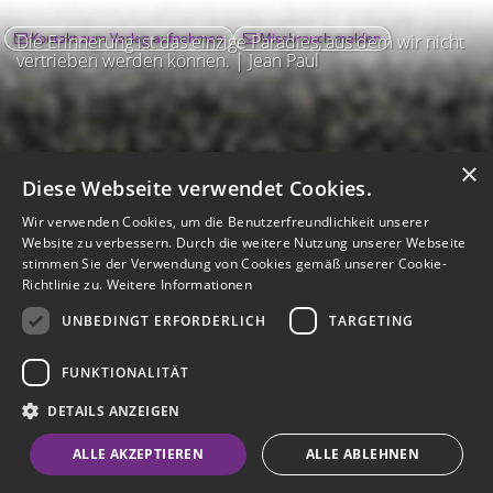
Kontakt zum Verlag aufnehmen
Missbrauch melden
Die Erinnerung ist das einzige Paradies, aus dem wir nicht
vertrieben werden können. | Jean Paul
×
Diese Webseite verwendet Cookies.
Wir verwenden Cookies, um die Benutzerfreundlichkeit unserer
Website zu verbessern. Durch die weitere Nutzung unserer Webseite
stimmen Sie der Verwendung von Cookies gemäß unserer Cookie-
Richtlinie zu.
Weitere Informationen
UNBEDINGT ERFORDERLICH
TARGETING
Impressum
Nutzungsbedingungen
Datenschutz
AGB
I
Barrierefreiheit
Barriere melden
Accessibility-Modus aktivieren
FUNKTIONALITÄT
I
m
Kontrastmodus aktivieren
m
A
Hilfe
eigenes Gedenkportal erstellen
DETAILS ANZEIGEN
K
c
o
Vertrag widerrufen
c
ALLE AKZEPTIEREN
ALLE ABLEHNEN
n
e
Gedenkportal erstellen
t
s