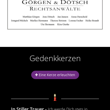
r
n
Gedenkkerzen
Eine Kerze erleuchten
In Stiller Trauer
Ich werde Dich stets in