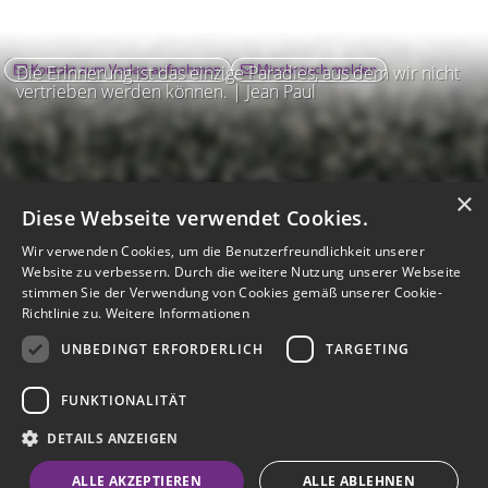
Kontakt zum Verlag aufnehmen
Missbrauch melden
Die Erinnerung ist das einzige Paradies, aus dem wir nicht
vertrieben werden können. | Jean Paul
×
Diese Webseite verwendet Cookies.
Wir verwenden Cookies, um die Benutzerfreundlichkeit unserer
Website zu verbessern. Durch die weitere Nutzung unserer Webseite
stimmen Sie der Verwendung von Cookies gemäß unserer Cookie-
Richtlinie zu.
Weitere Informationen
UNBEDINGT ERFORDERLICH
TARGETING
Impressum
Nutzungsbedingungen
Datenschutz
AGB
I
Barrierefreiheit
Barriere melden
Accessibility-Modus aktivieren
FUNKTIONALITÄT
I
m
Kontrastmodus aktivieren
m
A
Hilfe
eigenes Gedenkportal erstellen
DETAILS ANZEIGEN
K
c
o
Vertrag widerrufen
c
ALLE AKZEPTIEREN
ALLE ABLEHNEN