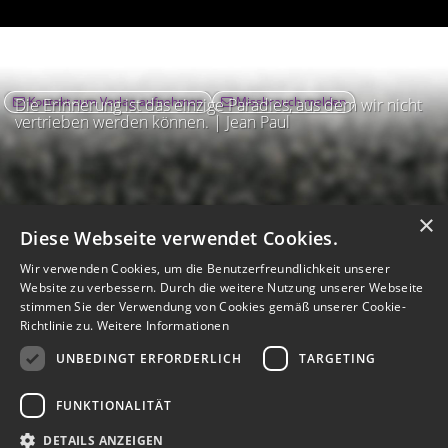
Kontakt zum Verlag aufnehmen
Missbrauch melden
Die Erinnerung ist das einzige Paradies, aus dem wir nicht
vertrieben werden können. | Jean Paul
×
Diese Webseite verwendet Cookies.
Wir verwenden Cookies, um die Benutzerfreundlichkeit unserer
Website zu verbessern. Durch die weitere Nutzung unserer Webseite
stimmen Sie der Verwendung von Cookies gemäß unserer Cookie-
Richtlinie zu.
Weitere Informationen
UNBEDINGT ERFORDERLICH
TARGETING
Impressum
Nutzungsbedingungen
Datenschutz
AGB
I
Barrierefreiheit
Barriere melden
Accessibility-Modus aktivieren
FUNKTIONALITÄT
I
m
Kontrastmodus aktivieren
m
A
Hilfe
eigenes Gedenkportal erstellen
DETAILS ANZEIGEN