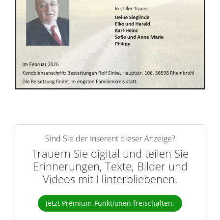
r
n
Sind Sie der Inserent dieser Anzeige?
Trauern Sie digital und teilen Sie
Erinnerungen, Texte, Bilder und
Videos mit Hinterbliebenen.
Jetzt Premium-Funktionen freischalten.