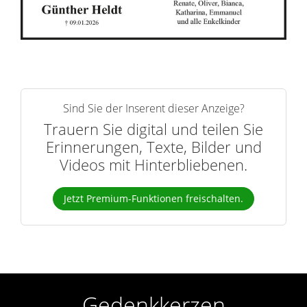
r
n
Sind Sie der Inserent dieser Anzeige?
Trauern Sie digital und teilen Sie
Erinnerungen, Texte, Bilder und
Videos mit Hinterbliebenen.
Jetzt Premium-Funktionen freischalten.
Gedenkkerzen