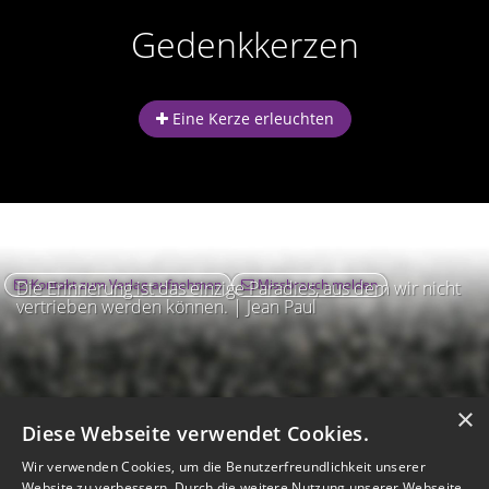
Gedenkkerzen
Eine Kerze erleuchten
Kontakt zum Verlag aufnehmen
Missbrauch melden
Die Erinnerung ist das einzige Paradies, aus dem wir nicht
vertrieben werden können. | Jean Paul
×
Diese Webseite verwendet Cookies.
Wir verwenden Cookies, um die Benutzerfreundlichkeit unserer
Website zu verbessern. Durch die weitere Nutzung unserer Webseite