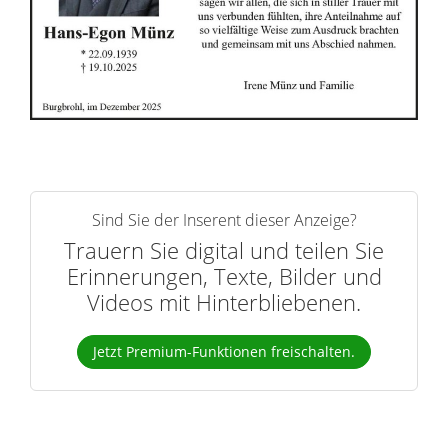
r
n
Sind Sie der Inserent dieser Anzeige?
Trauern Sie digital und teilen Sie
Erinnerungen, Texte, Bilder und
Videos mit Hinterbliebenen.
Jetzt Premium-Funktionen freischalten.