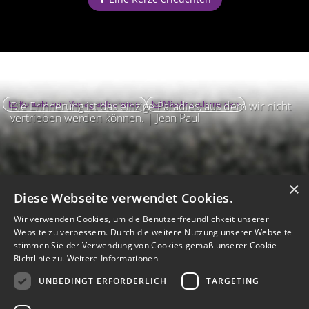
Kontakt zum Verlag aufnehmen
Missbrauch melden
Die Erinnerung ist das einzige Paradies, aus dem wir nicht
vertrieben werden können. | Jean Paul
×
Diese Webseite verwendet Cookies.
Wir verwenden Cookies, um die Benutzerfreundlichkeit unserer
Website zu verbessern. Durch die weitere Nutzung unserer Webseite
stimmen Sie der Verwendung von Cookies gemäß unserer Cookie-
Richtlinie zu.
Weitere Informationen
UNBEDINGT ERFORDERLICH
TARGETING
Impressum
Nutzungsbedingungen
Datenschutz
AGB
I
Barrierefreiheit
Barriere melden
Accessibility-Modus aktivieren