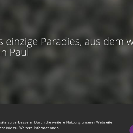
s einzige Paradies, aus dem w
an Paul
htliches:
Impressum
-
Nutzungsbedingungen
-
Datenschutz
-
AGB
site zu verbessern. Durch die weitere Nutzung unserer Webseite
I
I
refreiheit
-
Barriere melden
-
Accessibility-Modus aktivieren
-
Kontrast
htlinie zu.
Weitere Informationen
m
m
Nützliches:
Hilfe
-
eigenes Gedenkportal erstellen