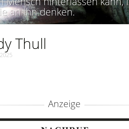
n Mensch hinterlassen kann, i
ie an ihn denken.
y Thull
.2025
Anzeige