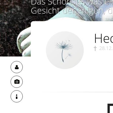
Das Schönste, was ei
Gesicht derjenigen, d
Hed
28.12