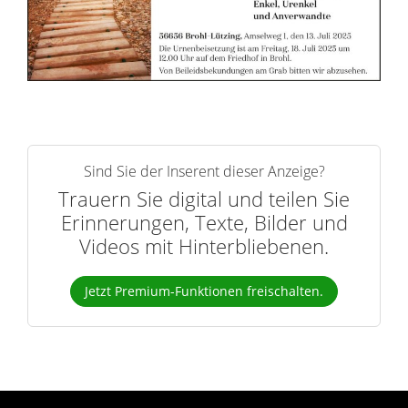
r
n
Sind Sie der Inserent dieser Anzeige?
Trauern Sie digital und teilen Sie
Erinnerungen, Texte, Bilder und
Videos mit Hinterbliebenen.
Jetzt Premium-Funktionen freischalten.