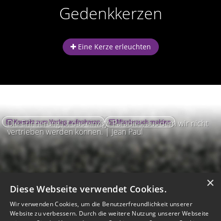
Gedenkkerzen
Eine Kerze erleuchten
Kontakt zum Verlag aufnehmen
Missbrauch melden
Die Erinnerung ist das einzige Paradies, aus dem wir nicht
vertrieben werden können. | Jean Paul
×
Diese Webseite verwendet Cookies.
Wir verwenden Cookies, um die Benutzerfreundlichkeit unserer
Website zu verbessern. Durch die weitere Nutzung unserer Webseite