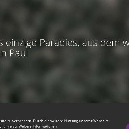
s einzige Paradies, aus dem w
an Paul
htliches:
Impressum
-
Nutzungsbedingungen
-
Datenschutz
-
AGB
site zu verbessern. Durch die weitere Nutzung unserer Webseite
I
I
refreiheit
-
Barriere melden
-
Accessibility-Modus aktivieren
-
Kontrast
htlinie zu.
Weitere Informationen