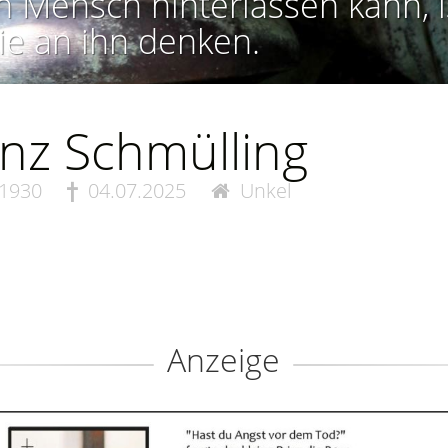
n Mensch hinterlassen kann, i
ie an ihn denken.
nz Schmülling
.1930
04.07.2025
Unkel
Anzeige