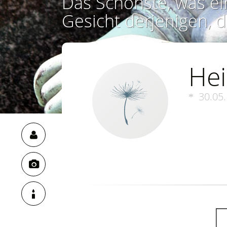
Das Schönste, was ei
Gesicht derjenigen, d
Hei
30.05